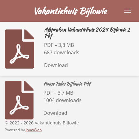
Ga
Vakantiehuis Bijlowie
direct
naar
Afspraken Vakantiehuis 2024 Bijlowie 1
de
Pdf
hoofdinhoud
PDF – 3,8 MB
687 downloads
Download
House Rules Bijlowie Pdf
PDF – 3,7 MB
1004 downloads
Download
© 2022 - 2026 Vakantiehuis Bijlowie
Powered by
JouwWeb