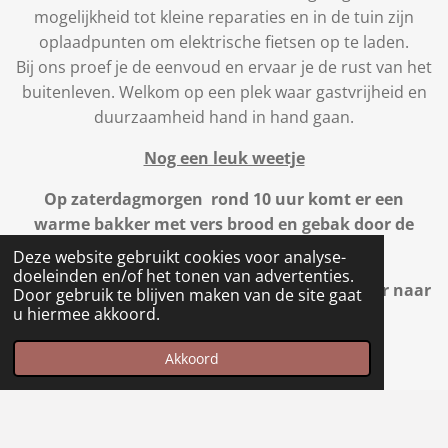
mogelijkheid tot kleine reparaties en in de tuin zijn
oplaadpunten om elektrische fietsen op te laden.
Bij ons proef je de eenvoud en ervaar je de rust van het
buitenleven. Welkom op een plek waar gastvrijheid en
duurzaamheid hand in hand gaan.
Nog een leuk weetje
Op zaterdagmorgen rond 10 uur komt er een
warme bakker met vers brood en gebak door de
straat .
Deze website gebruikt cookies voor analyse-
doeleinden en/of het tonen van advertenties.
Geef gerust een seintje en wij sturen hem door naar
Door gebruik te blijven maken van de site gaat
u hiermee akkoord.
jullie.
Akkoord