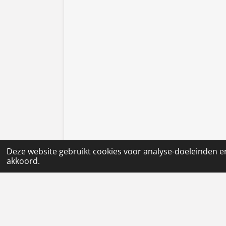
Deze website gebruikt cookies voor analyse-doeleinden en
akkoord.
House Rules Bijlowie Pdf
PDF – 3,7 MB
1007 downloads
Download