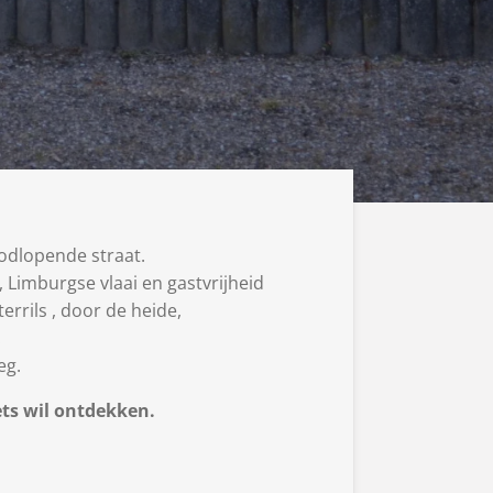
e van een doodlopende straat.
Limburgse vlaai en gastvrijheid
rs, over terrils , door de heide,
jn eigen invulling en doel.
eg.
iets wil ontdekken.