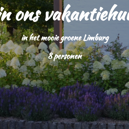
 ons vakantiehui
in het mooie groene Limburg
8 personen