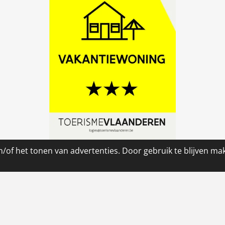
/of het tonen van advertenties. Door gebruik te blijven ma